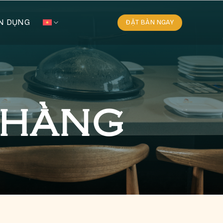
N DỤNG
ĐẶT BÀN NGAY
 HÀNG