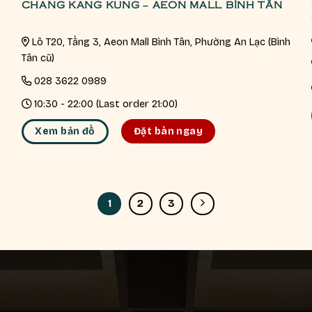
CHANG KANG KUNG – AEON MALL BÌNH TÂN
Lô T20, Tầng 3, Aeon Mall Bình Tân, Phường An Lạc (Bình
Tân cũ)
028 3622 0989
10:30 - 22:00 (Last order 21:00)
Xem bản đồ
Đặt bàn ngay
1
2
3