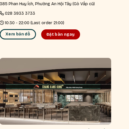
385 Phan Huy Ích, Phường An Hội Tây (Gò Vấp cũ)
028 3933 3733
10:30 - 22:00 (Last order 21:00)
Xem bản đồ
Đặt bàn ngay